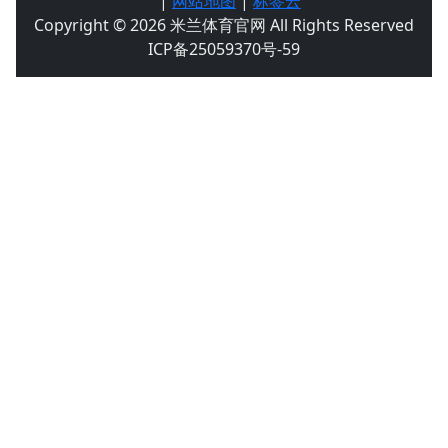
|
网站地图
|
标签云
Copyright © 2026 米兰体育官网 All Rights Reserved
ICP备25059370号-59