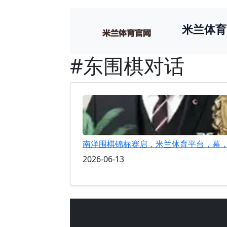
米兰体育
#东围棋对话
南洋围棋锦标赛启，米兰体育平台，幕，
2026-06-13