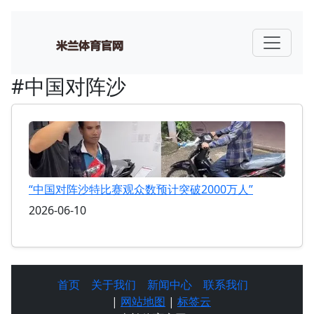
#中国对阵沙
“中国对阵沙特比赛观众数预计突破2000万人”
2026-06-10
首页
关于我们
新闻中心
联系我们
|
网站地图
|
标签云