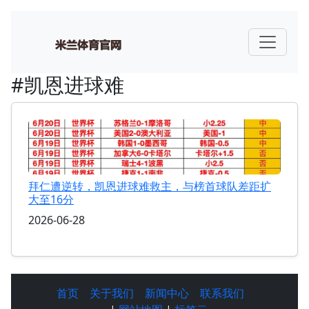
#凯恩进球难
拜仁遭逆转，凯恩进球难救主，与榜首球队差距扩
大至16分
2026-06-28
首页
关于我们
新闻中心
联系我们