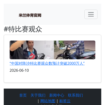
#特比赛观众
“中国对阵沙特比赛观众数预计突破2000万人”
2026-06-10
首页
关于我们
新闻中心
联系我们
|
网站地图
|
标签云