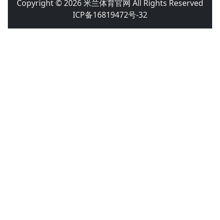
Copyright © 2026 米兰体育官网 All Rights Reserved
ICP备16819472号-32