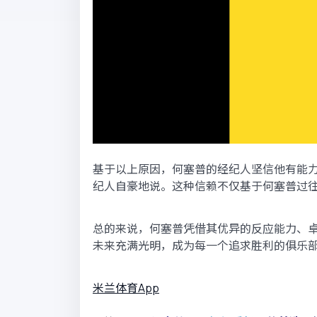
基于以上原因，何塞普的经纪人坚信他有能力
纪人自豪地说。这种信赖不仅基于何塞普过
总的来说，何塞普凭借其优异的反应能力、
未来充满光明，成为每一个追求胜利的俱乐
米兰体育App