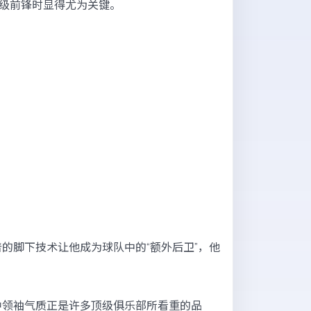
顶级前锋时显得尤为关键。
的脚下技术让他成为球队中的“额外后卫”，他
种领袖气质正是许多顶级俱乐部所看重的品