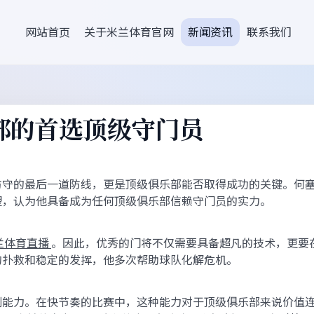
网站首页
关于米兰体育官网
新闻资讯
联系我们
部的首选顶级守门员
防守的最后一道防线，更是顶级俱乐部能否取得成功的关键。何
望，认为他具备成为任何顶级俱乐部信赖守门员的实力。
兰体育直播
。因此，优秀的门将不仅需要具备超凡的技术，更要
的扑救和稳定的发挥，他多次帮助球队化解危机。
能力。在快节奏的比赛中，这种能力对于顶级俱乐部来说价值连