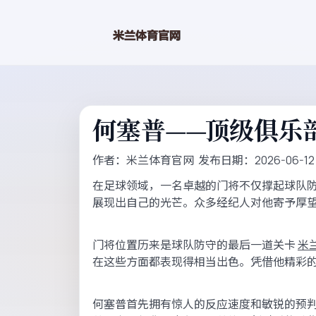
何塞普——顶级俱乐
作者：米兰体育官网 发布日期：2026-06-12
在足球领域，一名卓越的门将不仅撑起球队
展现出自己的光芒。众多经纪人对他寄予厚
门将位置历来是球队防守的最后一道关卡
米
在这些方面都表现得相当出色。凭借他精彩
何塞普首先拥有惊人的反应速度和敏锐的预判