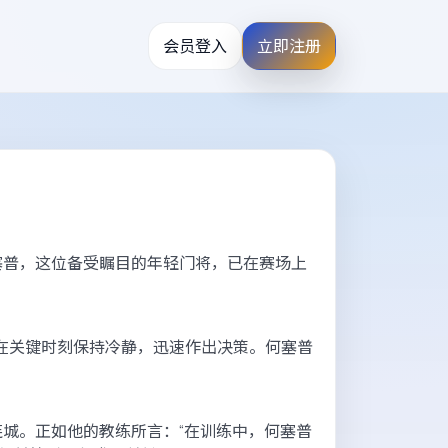
会员登入
立即注册
塞普，这位备受瞩目的年轻门将，已在赛场上
在关键时刻保持冷静，迅速作出决策。何塞普
城。正如他的教练所言：“在训练中，何塞普