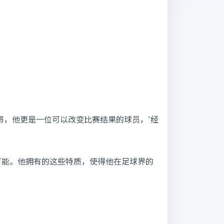
将，他更是一位可以改变比赛结果的球员，”经
可能。他拥有的这些特质，使得他在足球界的