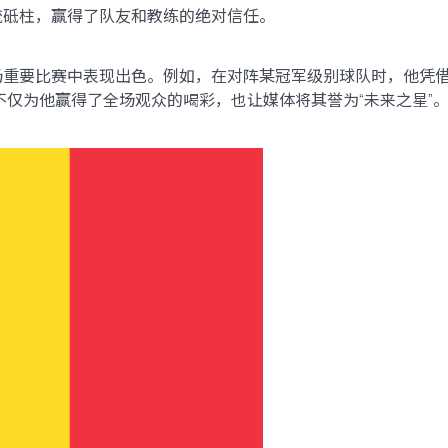
流砥柱，赢得了队友和教练的绝对信任。
场重要比赛中表现出色。例如，在对阵某冠军级别球队时，他凭
不仅为他赢得了全场观众的喝彩，也让媒体将其誉为“未来之星”